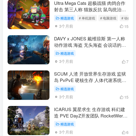
Ultra Mega Cats 超极战猫 肉鸽合作
射击 第三人称 猫族反抗 鼠鸟统治
PvE 竞技场 Steam抢先体验(动作冒
精选游戏
# 单机游戏
# 电脑游戏
# 动作冒
险）
3个月前
15
DAVY x JONES 戴维琼斯 第一人称
动作游戏 海盗 无头海盗 会说话的头
骨 活体船只 冥界复仇 Steam特别好
精选游戏
评（动作冒险）
3个月前
7
SCUM 人渣 开放世界生存游戏 监狱
岛 PvPvE 硬核生存 人体代谢系统
Gamepires 1.0正式版 PC（动作冒
精选游戏
险）
3个月前
15
ICARUS 翼星求生 生存游戏 科幻建
造 PVE DayZ开发团队 RocketWerkz
开放世界 多人合作 PC PS5
精选游戏
Xbox（动作冒险）
3个月前
6