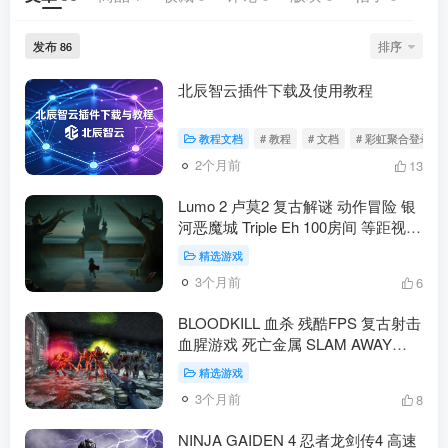
发布
排序
86
北辰智云插件下载及使用教程
教程文档
# 教程
# 文档
# 彩虹聚合登录
2个月前
13
Lumo 2 卢莫2 复古解谜 动作冒险 银
河恶魔城 Triple Eh 100房间 等距视角
致敬80年代 官方中文 PS5 Switch
精选游戏
Xbox PC 2025年10月9(动作冒险）
3个月前
6
BLOODKILL 血杀 残酷FPS 复古射击
血腥游戏 死亡金属 SLAM AWAY
GAMES 类毁灭战士 类雷神之锤 官
精选游戏
方中文 5.4G（动作冒险）
3个月前
8
NINJA GAIDEN 4 忍者龙剑传4 高速