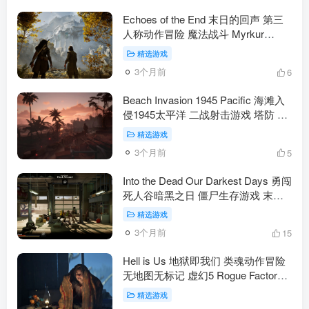
Echoes of the End 末日的回声 第三
人称动作冒险 魔法战斗 Myrkur
Games 琳恩 阿伯拉姆 PS5 Xbox
精选游戏
PC（动作冒险）
3个月前
6
Beach Invasion 1945 Pacific 海滩入
侵1945太平洋 二战射击游戏 塔防 海
滩防守 太平洋战场（动作冒险）
精选游戏
3个月前
5
Into the Dead Our Darkest Days 勇闯
死人谷暗黑之日 僵尸生存游戏 末日
逃亡 策略动作 新作（动作冒险）
精选游戏
3个月前
15
Hell is Us 地狱即我们 类魂动作冒险
无地图无标记 虚幻5 Rogue Factor
Nacon PS5 Xbox PC（动作冒险）
精选游戏