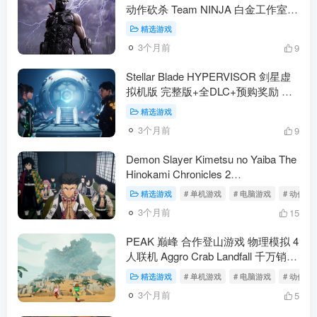
动作砍杀 Team NINJA 白金工作室
双主角 八云 隼龙 血楔 血鸦形态 饭纲
精选游戏
落 飞燕 XP Game Pass Steam 官方
3个月前
9
中文 60G（动作冒险）
Stellar Blade HYPERVISOR 剑星虚
拟机版 完整版+全DLC+预购奖励 官
方中文 动作冒险 SHIFT UP 伊芙 孽
精选游戏
奇拔 后末日 75G（动作冒险）
3个月前
9
Demon Slayer Kimetsu no Yaiba The
Hinokami Chronicles 2
HYPERVISOR 鬼灭之刃火之神血风
精选游戏
# 单机游戏
# 电脑游戏
# 动作冒
谭2 虚拟机版 漫改格斗 游郭篇 刀匠
3个月前
15
村篇 柱训练篇 40角色 合体奥义 官方
中文 25G（动作冒险）
PEAK 巅峰 合作登山游戏 物理模拟 4
人联机 Aggro Crab Landfall 千万销量
Steam特别好评（动作冒险）
精选游戏
# 单机游戏
# 电脑游戏
# 动作冒
3个月前
5