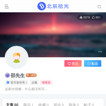
6978
861
关注
私信
邵先生
官方发布号
云南
管理员
这家伙很懒，什么都没有写...
文章
86
商品
1
收藏
0
评论
0
版块
0
帖子
0
粉