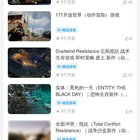
3个月前
15
171开放世界（动作冒险）游戏
精选游戏
3个月前
9
Dustwind Resistance 尘风抵抗 战术
生存游戏 即时策略 废土 新作（动作
冒险）
精选游戏
3个月前
13
实体：黑色的一天（ENTITY: THE
BLACK DAY）｜恐怖生存新作（动
作冒险）
精选游戏
3个月前
9
全面冲突：抵抗（Total Conflict:
Resistance）｜战争沙盒新作（动作
冒险）
精选游戏