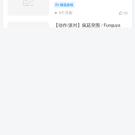
精选游戏
3个月前
10
【动作/派对】疯菇突围 / Funguys
Swarm —— 蘑菇大军，席卷而来！
（动作冒险）
精选游戏
3个月前
11
【第一人称/动作/解谜】夺宝奇兵：
古老之圈（Indiana Jones and the
Great Circle）（动作冒险）
精选游戏
3个月前
7
生存/科幻】非生物因素 / Abiotic
Factor —— 当科学成为噩梦（动作冒
险）
精选游戏
3个月前
5
独立游戏】维勒姆 / Vellum —— 书写