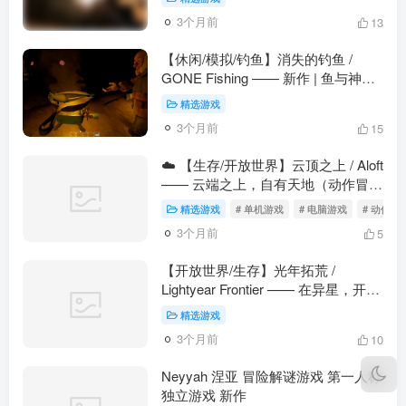
3个月前
13
【休闲/模拟/钓鱼】消失的钓鱼 /
GONE Fishing —— 新作 | 鱼与神秘
的消失（动作冒险）
精选游戏
3个月前
15
☁️ 【生存/开放世界】云顶之上 / Aloft
—— 云端之上，自有天地（动作冒
险）
精选游戏
# 单机游戏
# 电脑游戏
# 动作冒
3个月前
5
【开放世界/生存】光年拓荒 /
Lightyear Frontier —— 在异星，开荒
种田（动作冒险）
精选游戏
3个月前
10
Neyyah 涅亚 冒险解谜游戏 第一人称
独立游戏 新作