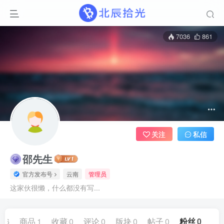
7036
861
关注
私信
邵先生
官方发布号
云南
管理员
这家伙很懒，什么都没有写...
86
商品
1
收藏
0
评论
0
版块
0
帖子
0
粉丝
0