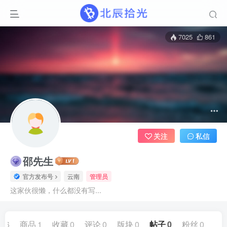
7025
861
关注
私信
邵先生
官方发布号
云南
管理员
这家伙很懒，什么都没有写...
86
商品
1
收藏
0
评论
0
版块
0
帖子
0
粉丝
0