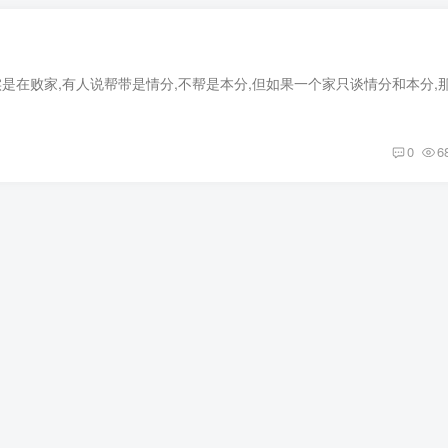
！
0
6