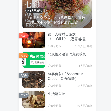
143人已阅读
《云南米线盛宴：从传统到创新，舌尖
上的狂欢不停歇，鲜香背后的历史...
第一人称射击游戏
TOP2
《ILLWILL》（恶意/敌意）
(动作冒险）
3个月前
129人已阅读
北辰拾光邀请码免费获取
TOP3
3个月前
104人已阅读
刺客信条1 / Assassin’s
TOP4
Creed（动作冒险）
3个月前
92人已阅读
生活箴言诗
TOP5
8个月前
80人已阅读