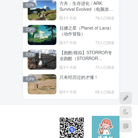
方舟：生存进化 / ARK:
TOP6
Survival Evolved（电脑游戏
动作冒险）
3个月前
78人已阅读
拉娜之星（Planet of Lana）
TOP7
（动作冒险）
3个月前
73人已阅读
【跑酷/模拟】STORROR专
TOP8
业跑酷（STORROR
Parkour Pro）(动作冒险）
3个月前
70人已阅读
只有经历过的才懂！
TOP9
6个月前
68人已阅读