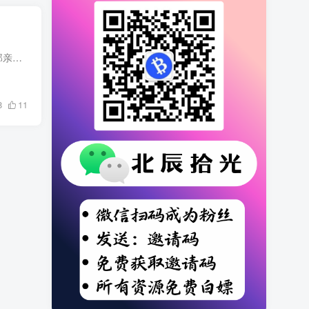
老人不愿帮忙带孩子,其实是在败家,有人说帮带是情分,不帮是本分,但如果一个家只谈情分和本分,那亲情还能剩下多少呢,如果老人不帮忙,小夫妻就得腾出一个人来照顾孩子,难道你希望孩子的爸爸靠一人...
8
11