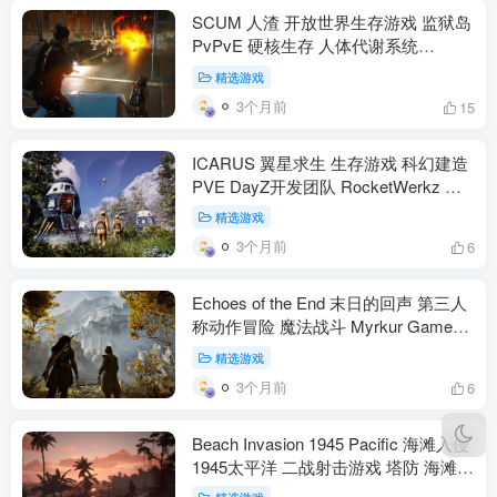
SCUM 人渣 开放世界生存游戏 监狱岛
PvPvE 硬核生存 人体代谢系统
Gamepires 1.0正式版 PC（动作冒
精选游戏
险）
3个月前
15
ICARUS 翼星求生 生存游戏 科幻建造
PVE DayZ开发团队 RocketWerkz 开
放世界 多人合作 PC PS5 Xbox（动作
精选游戏
冒险）
3个月前
6
Echoes of the End 末日的回声 第三人
称动作冒险 魔法战斗 Myrkur Games
琳恩 阿伯拉姆 PS5 Xbox PC（动作冒
精选游戏
险）
3个月前
6
Beach Invasion 1945 Pacific 海滩入侵
1945太平洋 二战射击游戏 塔防 海滩防
守 太平洋战场（动作冒险）