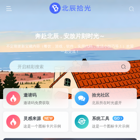
奔赴北辰 . 安放片刻时光～
不定期更新宝藏内容（餐饮，游戏，软件，实用代码，生活小技巧等！）欢迎
一起交流！
开启精彩搜索
邀请码
拾光社区
邀请码免费获取
北辰所在时光盛开
灵感来源
系统工具
NEW
GO
这是一个图标卡片示例
这是一个图标卡片示例