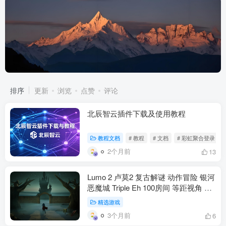
排序
更新
浏览
点赞
评论
北辰智云插件下载及使用教程
教程文档
# 教程
# 文档
# 彩虹聚合登录
2个月前
13
Lumo 2 卢莫2 复古解谜 动作冒险 银河
恶魔城 Triple Eh 100房间 等距视角 致
敬80年代 官方中文 PS5 Switch Xbox
精选游戏
PC 2025年10月9(动作冒险）
3个月前
6