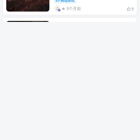
精选游戏
3个月前
5
Into the Dead Our Darkest Days 勇闯
死人谷暗黑之日 僵尸生存游戏 末日逃
亡 策略动作 新作（动作冒险）
精选游戏
3个月前
15
Hell is Us 地狱即我们 类魂动作冒险 无
地图无标记 虚幻5 Rogue Factor
Nacon PS5 Xbox PC（动作冒险）
精选游戏
3个月前
15
171开放世界（动作冒险）游戏
精选游戏
3个月前
9