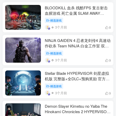
BLOODKILL 血杀 残酷FPS 复古射击
血腥游戏 死亡金属 SLAM AWAY
GAMES 类毁灭战士 类雷神之锤 官方
精选游戏
中文 5.4G（动作冒险）
3个月前
8
NINJA GAIDEN 4 忍者龙剑传4 高速动
作砍杀 Team NINJA 白金工作室 双主
角 八云 隼龙 血楔 血鸦形态 饭纲落 飞
精选游戏
燕 XP Game Pass Steam 官方中文
3个月前
9
60G（动作冒险）
Stellar Blade HYPERVISOR 剑星虚拟
机版 完整版+全DLC+预购奖励 官方中
文 动作冒险 SHIFT UP 伊芙 孽奇拔 后
精选游戏
末日 75G（动作冒险）
3个月前
9
Demon Slayer Kimetsu no Yaiba The
Hinokami Chronicles 2 HYPERVISOR