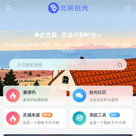
奔赴北辰 . 安放片刻时光～
不定期更新宝藏内容（餐饮，游戏，软件，实用代码，生活小技巧等！）欢迎
一起交流！
开启精彩搜索
邀请码
拾光社区
邀请码免费获取
北辰所在时光盛开
灵感来源
系统工具
NEW
GO
这是一个图标卡片示例
这是一个图标卡片示例