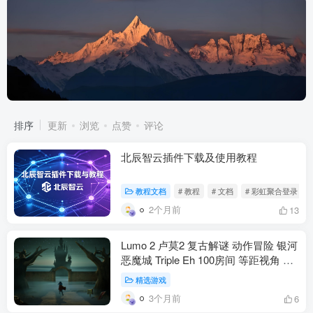
排序
更新
浏览
点赞
评论
北辰智云插件下载及使用教程
教程文档
# 教程
# 文档
# 彩虹聚合登录
2个月前
13
Lumo 2 卢莫2 复古解谜 动作冒险 银河
恶魔城 Triple Eh 100房间 等距视角 致
敬80年代 官方中文 PS5 Switch Xbox
精选游戏
PC 2025年10月9(动作冒险）
3个月前
6