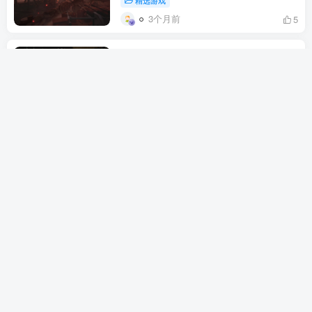
精选游戏
3个月前
5
Into the Dead Our Darkest Days 勇闯
死人谷暗黑之日 僵尸生存游戏 末日逃
亡 策略动作 新作（动作冒险）
精选游戏
3个月前
15
Hell is Us 地狱即我们 类魂动作冒险 无
地图无标记 虚幻5 Rogue Factor
Nacon PS5 Xbox PC（动作冒险）
精选游戏
3个月前
15
171开放世界（动作冒险）游戏
精选游戏
3个月前
9