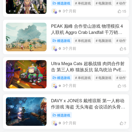
鬼灭之刃火之神血风谭2 虚拟机版 漫
精选游戏
# 单机游戏
# 电脑游戏
# 动作冒险
改格斗 游郭篇 刀匠村篇 柱训练篇 40
3个月前
15
角色 合体奥义 官方中文 25G（动作冒
险）
PEAK 巅峰 合作登山游戏 物理模拟 4
人联机 Aggro Crab Landfall 千万销量
Steam特别好评（动作冒险）
精选游戏
# 单机游戏
# 电脑游戏
# 动作冒险
3个月前
5
Ultra Mega Cats 超极战猫 肉鸽合作射
击 第三人称 猫族反抗 鼠鸟统治 PvE
竞技场 Steam抢先体验(动作冒险）
精选游戏
# 单机游戏
# 电脑游戏
# 动作冒险
3个月前
15
DAVY x JONES 戴维琼斯 第一人称动
作游戏 海盗 无头海盗 会说话的头骨
活体船只 冥界复仇 Steam特别好评
精选游戏
（动作冒险）
3个月前
7