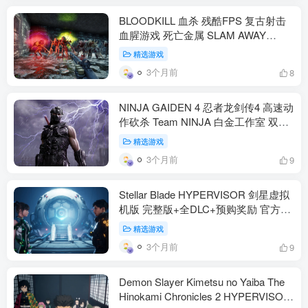
BLOODKILL 血杀 残酷FPS 复古射击
血腥游戏 死亡金属 SLAM AWAY
GAMES 类毁灭战士 类雷神之锤 官方
精选游戏
中文 5.4G（动作冒险）
3个月前
8
NINJA GAIDEN 4 忍者龙剑传4 高速动
作砍杀 Team NINJA 白金工作室 双主
角 八云 隼龙 血楔 血鸦形态 饭纲落 飞
精选游戏
燕 XP Game Pass Steam 官方中文
3个月前
9
60G（动作冒险）
Stellar Blade HYPERVISOR 剑星虚拟
机版 完整版+全DLC+预购奖励 官方中
文 动作冒险 SHIFT UP 伊芙 孽奇拔 后
精选游戏
末日 75G（动作冒险）
3个月前
9
Demon Slayer Kimetsu no Yaiba The
Hinokami Chronicles 2 HYPERVISOR