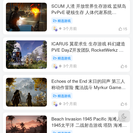
SCUM 人渣 开放世界生存游戏 监狱岛
PvPvE 硬核生存 人体代谢系统
Gamepires 1.0正式版 PC（动作冒
精选游戏
险）
3个月前
15
ICARUS 翼星求生 生存游戏 科幻建造
PVE DayZ开发团队 RocketWerkz 开
放世界 多人合作 PC PS5 Xbox（动作
精选游戏
冒险）
3个月前
6
Echoes of the End 末日的回声 第三人
称动作冒险 魔法战斗 Myrkur Games
琳恩 阿伯拉姆 PS5 Xbox PC（动作冒
精选游戏
险）
3个月前
6
Beach Invasion 1945 Pacific 海滩入侵
1945太平洋 二战射击游戏 塔防 海滩防
守 太平洋战场（动作冒险）