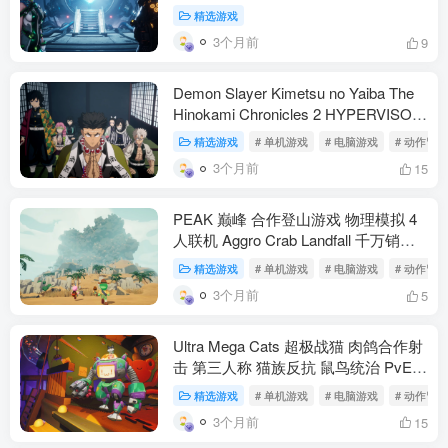
文 动作冒险 SHIFT UP 伊芙 孽奇拔 后
精选游戏
末日 75G（动作冒险）
3个月前
9
Demon Slayer Kimetsu no Yaiba The
Hinokami Chronicles 2 HYPERVISOR
鬼灭之刃火之神血风谭2 虚拟机版 漫
精选游戏
# 单机游戏
# 电脑游戏
# 动作冒险
改格斗 游郭篇 刀匠村篇 柱训练篇 40
3个月前
15
角色 合体奥义 官方中文 25G（动作冒
险）
PEAK 巅峰 合作登山游戏 物理模拟 4
人联机 Aggro Crab Landfall 千万销量
Steam特别好评（动作冒险）
精选游戏
# 单机游戏
# 电脑游戏
# 动作冒险
3个月前
5
Ultra Mega Cats 超极战猫 肉鸽合作射
击 第三人称 猫族反抗 鼠鸟统治 PvE
竞技场 Steam抢先体验(动作冒险）
精选游戏
# 单机游戏
# 电脑游戏
# 动作冒险
3个月前
15