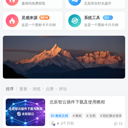
邀请码免费获取
北辰所在时光盛开
灵感来源
系统工具
NEW
GO
这是一个图标卡片示例
这是一个图标卡片示例
排序
更新
浏览
点赞
评论
北辰智云插件下载及使用教程
教程文档
# 教程
# 文档
# 彩虹聚合登录
2个月前
13