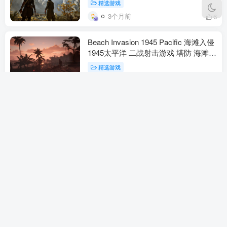
精选游戏
险）
3个月前
6
Beach Invasion 1945 Pacific 海滩入侵
1945太平洋 二战射击游戏 塔防 海滩防
守 太平洋战场（动作冒险）
精选游戏
3个月前
5
Into the Dead Our Darkest Days 勇闯
死人谷暗黑之日 僵尸生存游戏 末日逃
亡 策略动作 新作（动作冒险）
精选游戏
3个月前
15
Hell is Us 地狱即我们 类魂动作冒险 无
地图无标记 虚幻5 Rogue Factor
Nacon PS5 Xbox PC（动作冒险）
精选游戏
3个月前
15