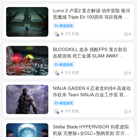
Lumo 2 卢莫2 复古解谜 动作冒险 银河
恶魔城 Triple Eh 100房间 等距视角 致
敬80年代 官方中文 PS5 Switch Xbox
精选游戏
PC 2025年10月9(动作冒险）
3个月前
6
BLOODKILL 血杀 残酷FPS 复古射击
血腥游戏 死亡金属 SLAM AWAY
GAMES 类毁灭战士 类雷神之锤 官方
精选游戏
中文 5.4G（动作冒险）
3个月前
8
NINJA GAIDEN 4 忍者龙剑传4 高速动
作砍杀 Team NINJA 白金工作室 双主
角 八云 隼龙 血楔 血鸦形态 饭纲落 飞
精选游戏
燕 XP Game Pass Steam 官方中文
3个月前
9
60G（动作冒险）
Stellar Blade HYPERVISOR 剑星虚拟
机版 完整版+全DLC+预购奖励 官方中