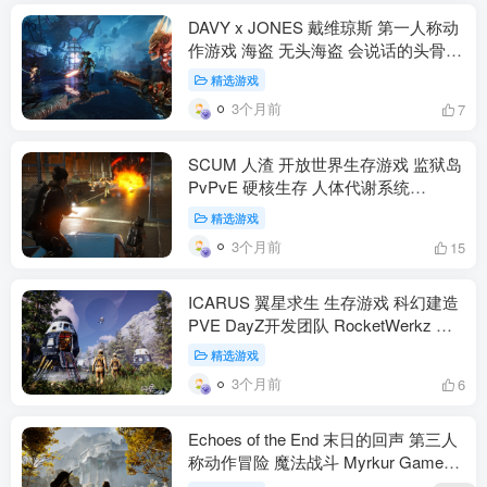
DAVY x JONES 戴维琼斯 第一人称动
作游戏 海盗 无头海盗 会说话的头骨
活体船只 冥界复仇 Steam特别好评
精选游戏
（动作冒险）
3个月前
7
SCUM 人渣 开放世界生存游戏 监狱岛
PvPvE 硬核生存 人体代谢系统
Gamepires 1.0正式版 PC（动作冒
精选游戏
险）
3个月前
15
ICARUS 翼星求生 生存游戏 科幻建造
PVE DayZ开发团队 RocketWerkz 开
放世界 多人合作 PC PS5 Xbox（动作
精选游戏
冒险）
3个月前
6
Echoes of the End 末日的回声 第三人
称动作冒险 魔法战斗 Myrkur Games
琳恩 阿伯拉姆 PS5 Xbox PC（动作冒